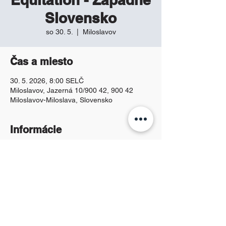
Slovensko
so 30. 5.
  |  
Miloslavov
Čas a miesto
30. 5. 2026, 8:00 SELČ
Miloslavov, Jazerná 10/900 42, 900 42
Miloslavov-Miloslava, Slovensko
Informácie
Propozície :
Propozície Plameň 30.5.2026
.docx
Download DOCX • 79KB