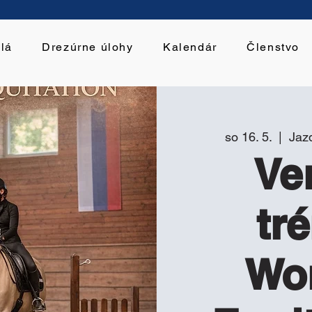
lá
Drezúrne úlohy
Kalendár
Členstvo
so 16. 5.
  |  
Jaz
Ve
tr
Wo