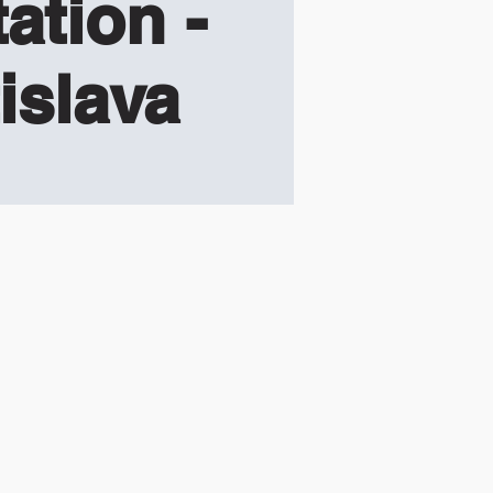
ation -
islava