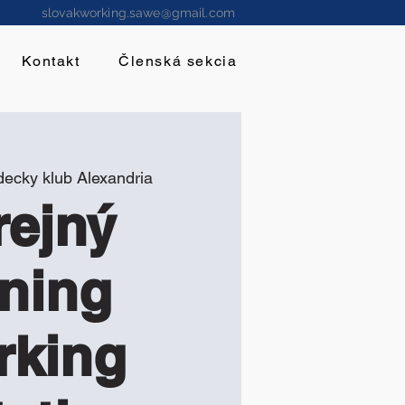
slovakworking.sawe@gmail.com
Kontakt
Členská sekcia
decky klub Alexandria
rejný
éning
rking