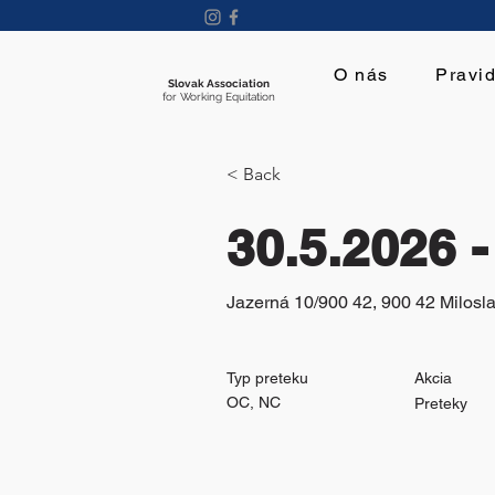
O nás
Pravid
Slovak Association
for Working Equitation
< Back
30.5.2026 
Jazerná 10/900 42, 900 42 Milosl
Typ preteku
Akcia
OC, NC
Preteky